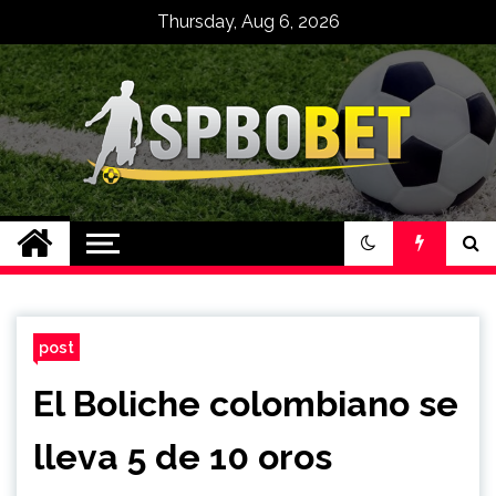
Skip
Thursday, Aug 6, 2026
to
content
Spbo Bet Situs
Bandar Judi Bola
Sbobet 88 Online
post
El Boliche colombiano se
lleva 5 de 10 oros