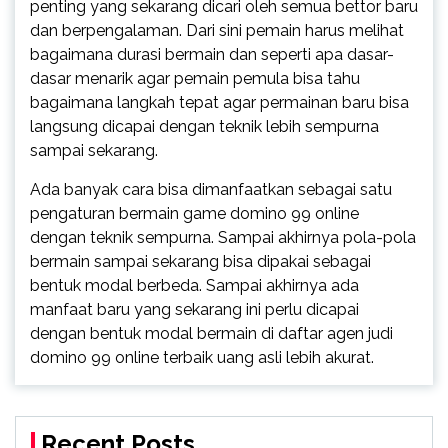
penting yang sekarang dicari oleh semua bettor baru
dan berpengalaman. Dari sini pemain harus melihat
bagaimana durasi bermain dan seperti apa dasar-
dasar menarik agar pemain pemula bisa tahu
bagaimana langkah tepat agar permainan baru bisa
langsung dicapai dengan teknik lebih sempurna
sampai sekarang.
Ada banyak cara bisa dimanfaatkan sebagai satu
pengaturan bermain game domino 99 online
dengan teknik sempurna. Sampai akhirnya pola-pola
bermain sampai sekarang bisa dipakai sebagai
bentuk modal berbeda. Sampai akhirnya ada
manfaat baru yang sekarang ini perlu dicapai
dengan bentuk modal bermain di daftar agen judi
domino 99 online terbaik uang asli lebih akurat.
Recent Posts