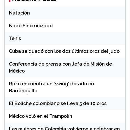
Natación
Nado Sincronizado
Tenis
Cuba se quedó con los dos últimos oros del judo
Conferencia de prensa con Jefa de Misión de
México
Rozo encuentra un ‘swing’ dorado en
Barranquilla
El Boliche colombiano se lleva 5 de 10 oros
México voló en el Trampolín
Las mujeres de Colombia volvieron a celebrar en