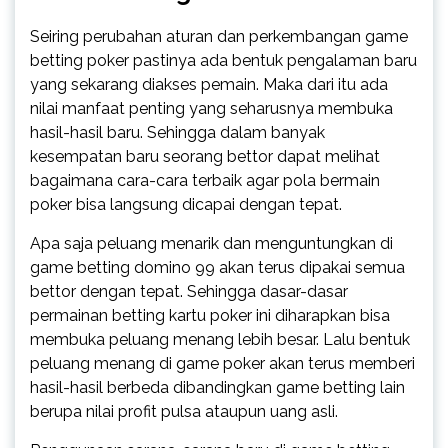
Seiring perubahan aturan dan perkembangan game
betting poker pastinya ada bentuk pengalaman baru
yang sekarang diakses pemain. Maka dari itu ada
nilai manfaat penting yang seharusnya membuka
hasil-hasil baru. Sehingga dalam banyak
kesempatan baru seorang bettor dapat melihat
bagaimana cara-cara terbaik agar pola bermain
poker bisa langsung dicapai dengan tepat.
Apa saja peluang menarik dan menguntungkan di
game betting domino 99 akan terus dipakai semua
bettor dengan tepat. Sehingga dasar-dasar
permainan betting kartu poker ini diharapkan bisa
membuka peluang menang lebih besar. Lalu bentuk
peluang menang di game poker akan terus memberi
hasil-hasil berbeda dibandingkan game betting lain
berupa nilai profit pulsa ataupun uang asli.