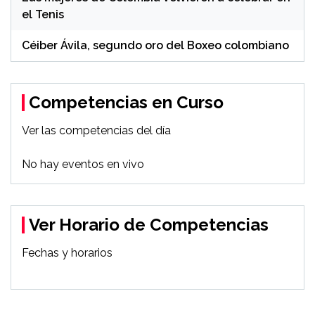
el Tenis
Céiber Ávila, segundo oro del Boxeo colombiano
Competencias en Curso
Ver las competencias del día
No hay eventos en vivo
Ver Horario de Competencias
Fechas y horarios