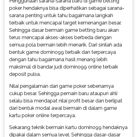
Penggunaan sarana-sarana baru di game betting
poker hendaknya bisa diperhatikan sebagai sarana-
sarana penting untuk tahu bagaimana langkah
terbaik untuk mencapai target kemenangan besar.
Sehingga dasar bermain game betting baru akan
terus mencapai akses-akses berbeda dengan
semua pola bermain lebih menarik. Dari sinilah ada
bentuk game domino99 terbaik dan terpercaya
dengan tahu bagaimana hasil menang lebih
maksimal di bandar judi domino99 online terbaik
deposit pulsa.
Nilai pengalaman dari game poker sebenarnya
cukup besar. Sehingga pemain baru ataupun ahli
selalu bisa mendapat nilai profit besar dan berlipat
dari bentuk modal awal bermain di dalam game
kartu poker online terpercaya.
Sekarang teknik bermain kartu domino99 hendaknya
dipakai dalam semua level. Sehingga dasar-dasar