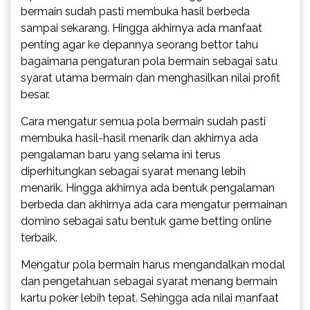
bermain sudah pasti membuka hasil berbeda
sampai sekarang. Hingga akhirnya ada manfaat
penting agar ke depannya seorang bettor tahu
bagaimana pengaturan pola bermain sebagai satu
syarat utama bermain dan menghasilkan nilai profit
besar.
Cara mengatur semua pola bermain sudah pasti
membuka hasil-hasil menarik dan akhirnya ada
pengalaman baru yang selama ini terus
diperhitungkan sebagai syarat menang lebih
menarik. Hingga akhirnya ada bentuk pengalaman
berbeda dan akhirnya ada cara mengatur permainan
domino sebagai satu bentuk game betting online
terbaik.
Mengatur pola bermain harus mengandalkan modal
dan pengetahuan sebagai syarat menang bermain
kartu poker lebih tepat. Sehingga ada nilai manfaat