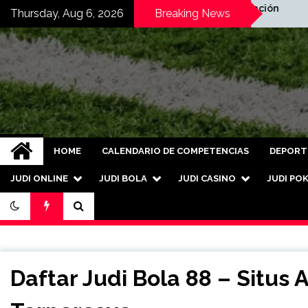
Skip
lleva los
Natación
Thursday, Aug 6, 2026
Breaking News
 honores en
to
a
content
Spbo Bet Situs Ban
HOME
CALENDARIO DE COMPETENCIAS
DEPORT
JUDI ONLINE
JUDI BOLA
JUDI CASINO
JUDI PO
Daftar Judi Bola 88 – Situs