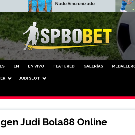
Nado Sincronizado
Tenis
dar Judi Bola Sbobet
ES
EN
EN VIVO
FEATURED
GALERÍAS
MEDALLER
KER
JUDI SLOT
 Agen Judi Bola88 Online