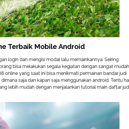
ine Terbaik Mobile Android
engan login dan mengisi modal lalu memainkannya. Seiring
orang bisa melakukan segala kegiatan dengan sangat mudah
8 online yang saat ini bisa menikmati permainan bandar judi
kan dimana saja dan kapan saja menggunakan android. Tentu ha
ang lebih mudah dengan menjalankan tutorial main daftar jud