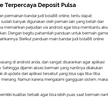
e Terpercaya Deposit Pulsa
an permainan bandar judi bola88 online, tentu dapat
sudah banyak digunakan oleh pemain lain yang betah dan
a memainkan perjudian via android agar bisa membantu aks
ilakukan. Dengan begitu pahamilah panduan untuk bermain game
ainkannya. Berikut panduan main bandar judi bola88 online
asang di android anda, dan sangat disarankan agar aplikasi
e. Sehingga dijamin akses bermain yang nantinya dilakukan
di update dari aplikasi tersebut yang bisa saja tiba-tiba
g menang. Namun karena mengalami gangguan sistem, maka
iliki kualitas terbaik agar bisa lebih puas saat bermain nant