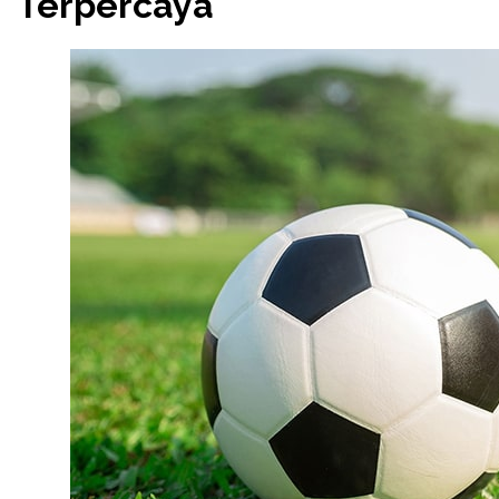
Terpercaya