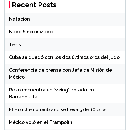
Recent Posts
Natación
Nado Sincronizado
Tenis
Cuba se quedó con los dos últimos oros del judo
Conferencia de prensa con Jefa de Misión de
México
Rozo encuentra un ‘swing’ dorado en
Barranquilla
El Boliche colombiano se lleva 5 de 10 oros
México voló en el Trampolín