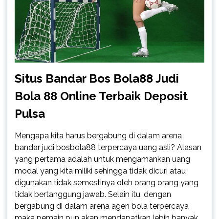
Situs Bandar Bos Bola88 Judi
Bola 88 Online Terbaik Deposit
Pulsa
Mengapa kita harus bergabung di dalam arena
bandar judi bosbola88 terpercaya uang asli? Alasan
yang pertama adalah untuk mengamankan uang
modal yang kita miliki sehingga tidak dicuri atau
digunakan tidak semestinya oleh orang orang yang
tidak bertanggung jawab. Selain itu, dengan
bergabung di dalam arena agen bola terpercaya
maka pemain pun akan mendapatkan lebih banyak